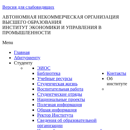
тановление
Версия для слабовидящих
вительства
сийской
АВТОНОМНАЯ НЕКОММЕРЧЕСКАЯ ОРГАНИЗАЦИЯ
ВЫСШЕГО ОБРАЗОВАНИЯ
дерации
ИНСТИТУТ ЭКОНОМИКИ И УПРАВЛЕНИЯ В
ПРОМЫШЛЕННОСТИ
Menu
ля
Главная
3
Абитуриенту
Студенту
ЭИОС
Библиотека
Контакты
Учебные ресурсы
Об
Студенческая жизнь
институте
Воспитательная работа
Студентческие отряды
сква
Национальные проекты
Полезная информация
б
Общая информация
Ректор Института
ерждении
Сведения об образовательной
авил
организации