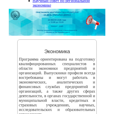
Научный совет по региональной
змещения
экономике
ициальном
те
азовательной
анизации
ормационно-
Экономика
екоммуникационной
Программа ориентирована на подготовку
и
квалифицированных специалистов в
области экономики предприятий и
тернет"
организаций. Выпускники профиля всегда
востребованы и могут работать в
экономических, аналитических и
овления
финансовых службах предприятий и
формации
организаций, а также других сферах
деятельности, в органах государственной и
муниципальной власти, кредитных и
азовательной
страховых учреждениях, научных,
исследовательских и образовательных
анизации"