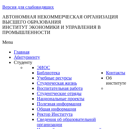
тановление
Версия для слабовидящих
вительства
сийской
АВТОНОМНАЯ НЕКОММЕРЧЕСКАЯ ОРГАНИЗАЦИЯ
ВЫСШЕГО ОБРАЗОВАНИЯ
дерации
ИНСТИТУТ ЭКОНОМИКИ И УПРАВЛЕНИЯ В
ПРОМЫШЛЕННОСТИ
Menu
ля
Главная
3
Абитуриенту
Студенту
ЭИОС
Библиотека
Контакты
Учебные ресурсы
Об
Студенческая жизнь
институте
Воспитательная работа
Студентческие отряды
сква
Национальные проекты
Полезная информация
б
Общая информация
Ректор Института
ерждении
Сведения об образовательной
авил
организации