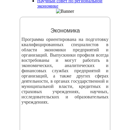
Научный совет по региональной
змещения
экономике
ициальном
те
Экономика
азовательной
Программа ориентирована на подготовку
анизации
квалифицированных специалистов в
области экономики предприятий и
организаций. Выпускники профиля всегда
ормационно-
востребованы и могут работать в
екоммуникационной
экономических, аналитических и
финансовых службах предприятий и
и
организаций, а также других сферах
тернет"
деятельности, в органах государственной и
муниципальной власти, кредитных и
страховых учреждениях, научных,
овления
исследовательских и образовательных
учреждениях.
формации
азовательной
анизации"