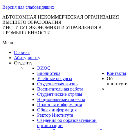
тановление
Версия для слабовидящих
вительства
сийской
АВТОНОМНАЯ НЕКОММЕРЧЕСКАЯ ОРГАНИЗАЦИЯ
ВЫСШЕГО ОБРАЗОВАНИЯ
дерации
ИНСТИТУТ ЭКОНОМИКИ И УПРАВЛЕНИЯ В
ПРОМЫШЛЕННОСТИ
Menu
ля
Главная
3
Абитуриенту
Студенту
ЭИОС
Библиотека
Контакты
Учебные ресурсы
Об
Студенческая жизнь
институте
Воспитательная работа
Студентческие отряды
сква
Национальные проекты
Полезная информация
б
Общая информация
Ректор Института
ерждении
Сведения об образовательной
авил
организации