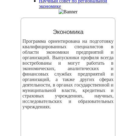
Научный совет по региональной
змещения
экономике
ициальном
те
Экономика
азовательной
Программа ориентирована на подготовку
анизации
квалифицированных специалистов в
области экономики предприятий и
организаций. Выпускники профиля всегда
ормационно-
востребованы и могут работать в
екоммуникационной
экономических, аналитических и
финансовых службах предприятий и
и
организаций, а также других сферах
тернет"
деятельности, в органах государственной и
муниципальной власти, кредитных и
страховых учреждениях, научных,
овления
исследовательских и образовательных
учреждениях.
формации
азовательной
анизации"