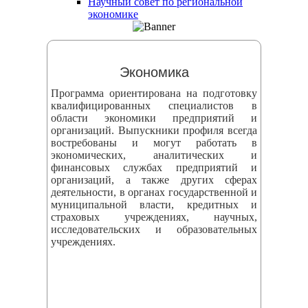
Научный совет по региональной
змещения
экономике
ициальном
те
Экономика
азовательной
Программа ориентирована на подготовку
анизации
квалифицированных специалистов в
области экономики предприятий и
организаций. Выпускники профиля всегда
ормационно-
востребованы и могут работать в
екоммуникационной
экономических, аналитических и
финансовых службах предприятий и
и
организаций, а также других сферах
тернет"
деятельности, в органах государственной и
муниципальной власти, кредитных и
страховых учреждениях, научных,
овления
исследовательских и образовательных
учреждениях.
формации
азовательной
анизации"