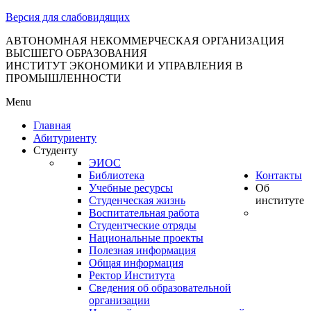
тановление
Версия для слабовидящих
вительства
сийской
АВТОНОМНАЯ НЕКОММЕРЧЕСКАЯ ОРГАНИЗАЦИЯ
ВЫСШЕГО ОБРАЗОВАНИЯ
дерации
ИНСТИТУТ ЭКОНОМИКИ И УПРАВЛЕНИЯ В
ПРОМЫШЛЕННОСТИ
Menu
ля
Главная
3
Абитуриенту
Студенту
ЭИОС
Библиотека
Контакты
Учебные ресурсы
Об
Студенческая жизнь
институте
Воспитательная работа
Студентческие отряды
сква
Национальные проекты
Полезная информация
б
Общая информация
Ректор Института
ерждении
Сведения об образовательной
авил
организации