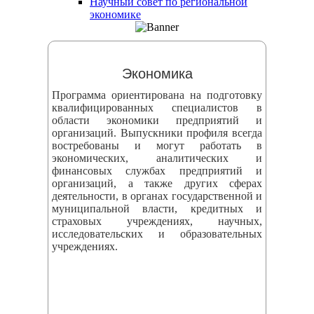
Научный совет по региональной
змещения
экономике
ициальном
те
Экономика
азовательной
Программа ориентирована на подготовку
анизации
квалифицированных специалистов в
области экономики предприятий и
организаций. Выпускники профиля всегда
ормационно-
востребованы и могут работать в
екоммуникационной
экономических, аналитических и
финансовых службах предприятий и
и
организаций, а также других сферах
тернет"
деятельности, в органах государственной и
муниципальной власти, кредитных и
страховых учреждениях, научных,
овления
исследовательских и образовательных
учреждениях.
формации
азовательной
анизации"