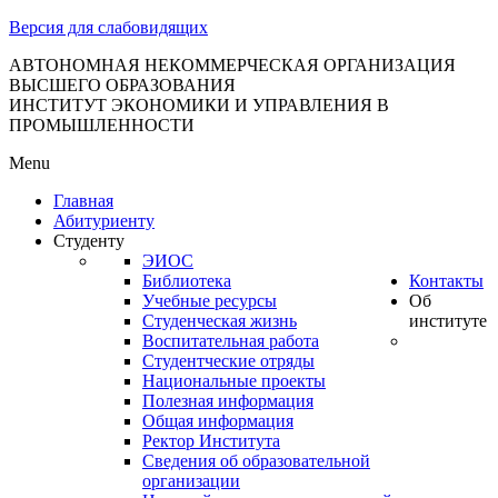
тановление
Версия для слабовидящих
вительства
сийской
АВТОНОМНАЯ НЕКОММЕРЧЕСКАЯ ОРГАНИЗАЦИЯ
ВЫСШЕГО ОБРАЗОВАНИЯ
дерации
ИНСТИТУТ ЭКОНОМИКИ И УПРАВЛЕНИЯ В
ПРОМЫШЛЕННОСТИ
Menu
ля
Главная
3
Абитуриенту
Студенту
ЭИОС
Библиотека
Контакты
Учебные ресурсы
Об
Студенческая жизнь
институте
Воспитательная работа
Студентческие отряды
сква
Национальные проекты
Полезная информация
б
Общая информация
Ректор Института
ерждении
Сведения об образовательной
авил
организации