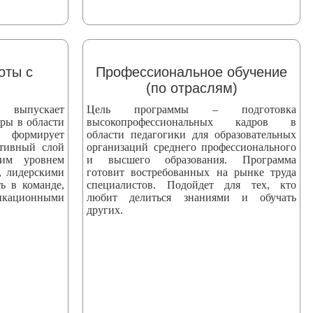
оты с
Профессиональное обучение
(по отраслям)
пускает
Цель программы – подготовка
ры в области
высокопрофессиональных кадров в
 формирует
области педагогики для образовательных
ктивный слой
организаций среднего профессионального
ким уровнем
и высшего образования. Программа
, лидерскими
готовит востребованных на рынке труда
ь в команде,
специалистов. Подойдет для тех, кто
ационными
любит делиться знаниями и обучать
других.