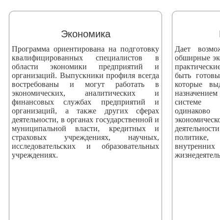
змещения
ициальном
Экономика
те
Программа ориентирована на подготовку
Дает возмо
азовательной
квалифицированных специалистов в
обширные эк
области экономики предприятий и
практически
анизации
организаций. Выпускники профиля всегда
быть готов
востребованы и могут работать в
которые вы
экономических, аналитических и
назначением
ормационно-
финансовых службах предприятий и
системе 
екоммуникационной
организаций, а также других сферах
одинаково
деятельности, в органах государственной и
экономич
и
муниципальной власти, кредитных и
деятельнос
тернет"
страховых учреждениях, научных,
политике, 
исследовательских и образовательных
внутренни
учреждениях.
жизнедеятель
овления
формации
азовательной
анизации"