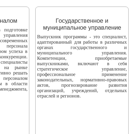
оналом
Государственное и
муниципальное управление
 подготовке
 управления
Выпускник программы - это специалист,
 современных
адаптированный для работы в различных
персонала
органах государственного и
ром успеха в
муниципального управления.
уренции.
Компетенции, приобретаемые
ециалисты
выпускниками, включают в себя
ны на рынке
стратегическое управление,
тивно решать
профессиональное применение
персоналом
законодательных, нормативно-правовых
ям в области
актов, прогнозирование развития
еджмента,
организаций, учреждений, отдельных
отраслей и регионов.