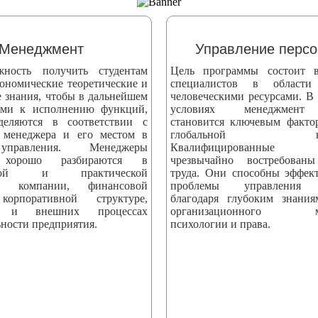
Менеджмент
Управление перс
жность получить студентам
Цель программы состоит в
ономические теоретические и
специалистов в области
е знания, чтобы в дальнейшем
человеческими ресурсами. В
ыми к исполнению функций,
условиях менеджмент 
деляются в соответствии с
становится ключевым факто
 менеджера и его местом в
глобальной конк
управления. Менеджеры
Квалифицированные сп
 хорошо разбираются в
чрезвычайно востребова
еской и практической
труда. Они способны эффек
ти компании, финансовой
проблемы управления 
корпоративной структуре,
благодаря глубоким знани
х и внешних процессах
организационного мен
ности предприятия.
психологии и права.