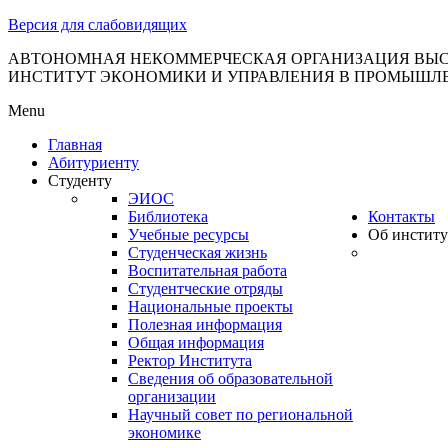
тановление
Версия для слабовидящих
вительства
сийской
АВТОНОМНАЯ НЕКОММЕРЧЕСКАЯ ОРГАНИЗАЦИЯ ВЫС
ИНСТИТУТ ЭКОНОМИКИ И УПРАВЛЕНИЯ В ПРОМЫШЛ
дерации
Menu
Главная
Абитуриенту
ля
Студенту
3
ЭИОС
Библиотека
Контакты
Учебные ресурсы
Об институ
Студенческая жизнь
Воспитательная работа
Студентческие отряды
Национальные проекты
Полезная информация
сква
Общая информация
Ректор Института
б
Сведения об образовательной
организации
ерждении
Научный совет по региональной
авил
экономике