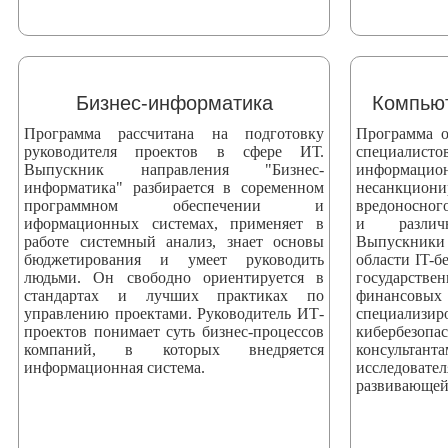
Бизнес-информатика
Компьют
Программа рассчитана на подготовку
Программа о
руководителя проектов в сфере ИТ.
специали
Выпускник направления "Бизнес-
информаци
информатика" разбирается в соременном
несанкци
программном обеспечении и
вредоносног
иформационных системах, применяет в
и различ
работе системный анализ, знает основы
Выпускники
бюджетирования и умеет руководить
области IT-б
людьми. Он свободно ориентируется в
государстве
стандартах и лучших практиках по
финансовых
управлению проектами. Руководитель ИТ-
специализ
проектов понимает суть бизнес-процессов
кибербезоп
компаний, в которых внедряется
консультан
информационная система.
исследова
развивающей