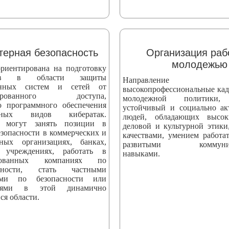
ерная безопасность
Организация раб
молодежью
риентирована на подготовку
стов в области защиты
Направление вы
онных систем и сетей от
высокопрофессиональные кад
онированного доступа,
молодежной политики,
о программного обеспечения
устойчивый и социально а
ных видов кибератак.
людей, обладающих высо
 могут занять позиции в
деловой и культурной этики
езопасности в коммерческих и
качествами, умением работат
нных организациях, банках,
развитыми коммуник
 учреждениях, работать в
навыками.
ированных компаниях по
асности, стать частными
тами по безопасности или
телями в этой динамично
ся области.