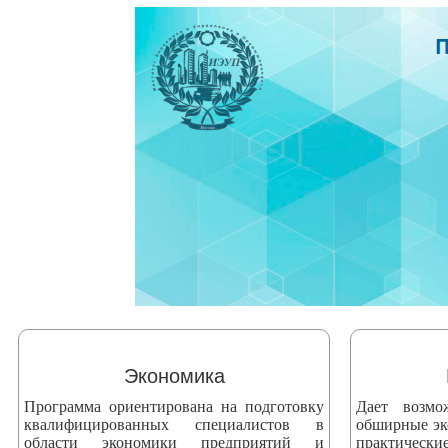
змещения
ициальном
те
азовательной
анизации
ормационно-
екоммуникационной
и
тернет"
овления
формации
Экономика
Программа ориентирована на подготовку
Дает возмо
азовательной
квалифицированных специалистов в
обширные эк
анизации"
области экономики предприятий и
практически