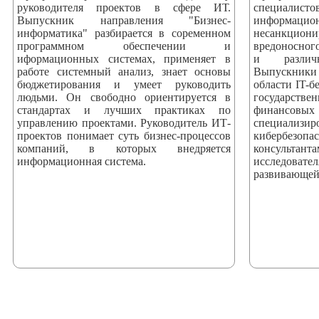
руководителя проектов в сфере ИТ.
специали
Выпускник направления "Бизнес-
информаци
информатика" разбирается в соременном
несанкци
программном обеспечении и
вредоносног
иформационных системах, применяет в
и различ
работе системный анализ, знает основы
Выпускники
бюджетирования и умеет руководить
области IT-б
людьми. Он свободно ориентируется в
государстве
стандартах и лучших практиках по
финансовых
управлению проектами. Руководитель ИТ-
специализ
проектов понимает суть бизнес-процессов
кибербезоп
компаний, в которых внедряется
консультан
информационная система.
исследова
развивающей