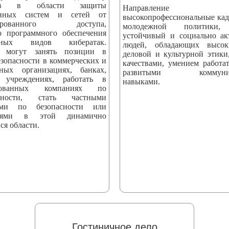
стов в области защиты
Направление вы
онных систем и сетей от
высокопрофессиональные кад
онированного доступа,
молодежной политики,
о программного обеспечения
устойчивый и социально а
ных видов кибератак.
людей, обладающих высо
 могут занять позиции в
деловой и культурной этики
езопасности в коммерческих и
качествами, умением работат
нных организациях, банках,
развитыми коммуник
 учреждениях, работать в
навыками.
ированных компаниях по
асности, стать частными
тами по безопасности или
телями в этой динамично
ся области.
Гостиничное дело