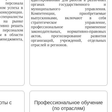
персонала
органах государственного и
ром успеха в
муниципального управления.
уренции.
Компетенции, приобретаемые
ециалисты
выпускниками, включают в себя
ны на рынке
стратегическое управление,
тивно решать
профессиональное применение
персоналом
законодательных, нормативно-правовых
ям в области
актов, прогнозирование развития
еджмента,
организаций, учреждений, отдельных
отраслей и регионов.
оты с
Профессиональное обучение
(по отраслям)