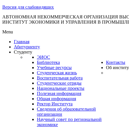
тановление
Версия для слабовидящих
вительства
сийской
АВТОНОМНАЯ НЕКОММЕРЧЕСКАЯ ОРГАНИЗАЦИЯ ВЫС
ИНСТИТУТ ЭКОНОМИКИ И УПРАВЛЕНИЯ В ПРОМЫШЛ
дерации
Menu
Главная
Абитуриенту
ля
Студенту
3
ЭИОС
Библиотека
Контакты
Учебные ресурсы
Об институ
Студенческая жизнь
Воспитательная работа
Студентческие отряды
Национальные проекты
Полезная информация
сква
Общая информация
Ректор Института
б
Сведения об образовательной
организации
ерждении
Научный совет по региональной
авил
экономике