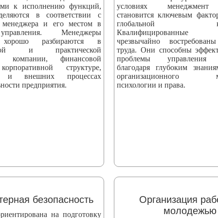
ыми к исполнению функций,
условиях менеджмент 
деляются в соответствии с
становится ключевым факто
 менеджера и его местом в
глобальной конк
управления. Менеджеры
Квалифицированные сп
 хорошо разбираются в
чрезвычайно востребова
еской и практической
труда. Они способны эффек
ти компании, финансовой
проблемы управления 
корпоративной структуре,
благодаря глубоким знани
х и внешних процессах
организационного мен
ности предприятия.
психологии и права.
ерная безопасность
Организация раб
молодежью
риентирована на подготовку