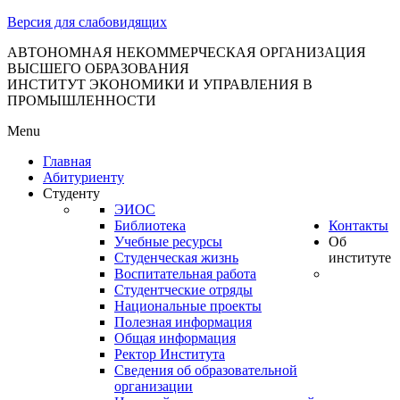
тановление
Версия для слабовидящих
вительства
сийской
АВТОНОМНАЯ НЕКОММЕРЧЕСКАЯ ОРГАНИЗАЦИЯ
ВЫСШЕГО ОБРАЗОВАНИЯ
дерации
ИНСТИТУТ ЭКОНОМИКИ И УПРАВЛЕНИЯ В
ПРОМЫШЛЕННОСТИ
Menu
ля
Главная
3
Абитуриенту
Студенту
ЭИОС
Библиотека
Контакты
Учебные ресурсы
Об
Студенческая жизнь
институте
Воспитательная работа
Студентческие отряды
сква
Национальные проекты
Полезная информация
б
Общая информация
Ректор Института
ерждении
Сведения об образовательной
авил
организации