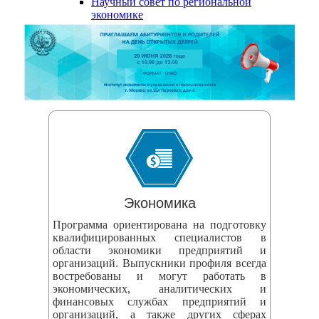
Научный совет по региональной
змещения
экономике
ициальном
те
азовательной
анизации
ормационно-
екоммуникационной
и
тернет"
Экономика
Программа ориентирована на подготовку
овления
квалифицированных специалистов в
области экономики предприятий и
формации
организаций. Выпускники профиля всегда
востребованы и могут работать в
экономических, аналитических и
азовательной
финансовых службах предприятий и
анизации"
организаций, а также других сферах