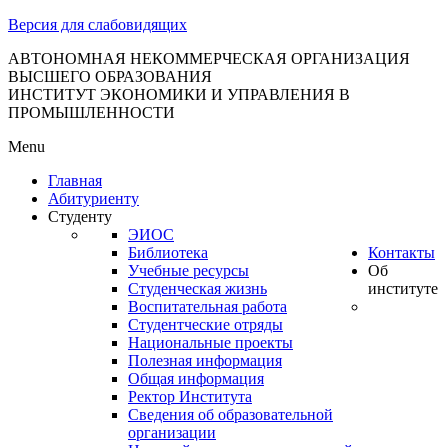
тановление
Версия для слабовидящих
вительства
сийской
АВТОНОМНАЯ НЕКОММЕРЧЕСКАЯ ОРГАНИЗАЦИЯ
ВЫСШЕГО ОБРАЗОВАНИЯ
дерации
ИНСТИТУТ ЭКОНОМИКИ И УПРАВЛЕНИЯ В
ПРОМЫШЛЕННОСТИ
Menu
ля
Главная
3
Абитуриенту
Студенту
ЭИОС
Библиотека
Контакты
Учебные ресурсы
Об
Студенческая жизнь
институте
Воспитательная работа
Студентческие отряды
сква
Национальные проекты
Полезная информация
б
Общая информация
Ректор Института
ерждении
Сведения об образовательной
авил
организации