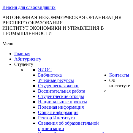
тановление
Версия для слабовидящих
вительства
сийской
АВТОНОМНАЯ НЕКОММЕРЧЕСКАЯ ОРГАНИЗАЦИЯ
ВЫСШЕГО ОБРАЗОВАНИЯ
дерации
ИНСТИТУТ ЭКОНОМИКИ И УПРАВЛЕНИЯ В
ПРОМЫШЛЕННОСТИ
Menu
ля
Главная
3
Абитуриенту
Студенту
ЭИОС
Библиотека
Контакты
Учебные ресурсы
Об
Студенческая жизнь
институте
Воспитательная работа
Студентческие отряды
сква
Национальные проекты
Полезная информация
б
Общая информация
Ректор Института
ерждении
Сведения об образовательной
авил
организации