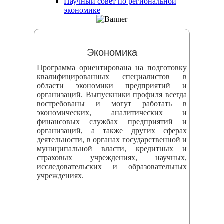
Научный совет по региональной
змещения
экономике
ициальном
те
Экономика
азовательной
Программа ориентирована на подготовку
анизации
квалифицированных специалистов в
области экономики предприятий и
организаций. Выпускники профиля всегда
ормационно-
востребованы и могут работать в
екоммуникационной
экономических, аналитических и
финансовых службах предприятий и
и
организаций, а также других сферах
тернет"
деятельности, в органах государственной и
муниципальной власти, кредитных и
страховых учреждениях, научных,
овления
исследовательских и образовательных
учреждениях.
формации
азовательной
анизации"