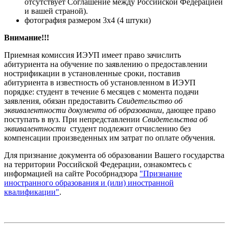
отсутствует Соглашение между Российской Федерацией
и вашей страной).
фотография размером 3х4 (4 штуки)
Внимание!!!
Приемная комиссия ИЭУП имеет право зачислить
абитуриента на обучение по заявлению о предоставлении
нострификации в установленные сроки, поставив
абитуриента в известность об установленном в ИЭУП
порядке: студент в течение 6 месяцев с момента подачи
заявления, обязан предоставить
Свидетельство об
эквивалентности документа об образовании
, дающее право
поступать в вуз. При непредставлении
Свидетельства об
эквивалентности
студент подлежит отчислению без
компенсации произведенных им затрат по оплате обучения.
Для признание документа об образовании Вашего государства
на территории Российской Федерации, ознакомтесь с
информацией на сайте Рособрнадзора
"Признание
иностранного образования и (или) иностранной
квалификации"
.