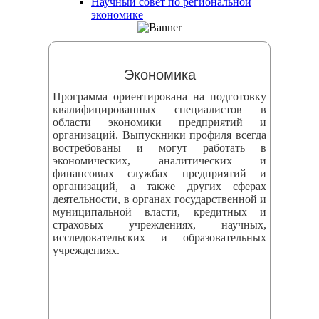
Научный совет по региональной
змещения
экономике
ициальном
те
Экономика
азовательной
Программа ориентирована на подготовку
анизации
квалифицированных специалистов в
области экономики предприятий и
организаций. Выпускники профиля всегда
ормационно-
востребованы и могут работать в
екоммуникационной
экономических, аналитических и
финансовых службах предприятий и
и
организаций, а также других сферах
тернет"
деятельности, в органах государственной и
муниципальной власти, кредитных и
страховых учреждениях, научных,
овления
исследовательских и образовательных
учреждениях.
формации
азовательной
анизации"