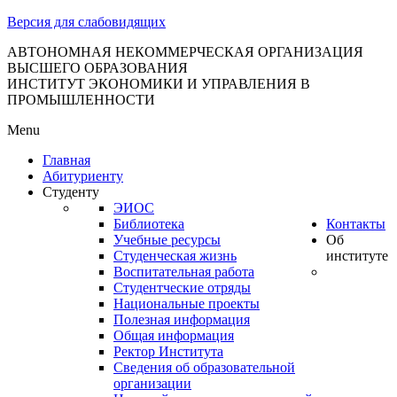
тановление
Версия для слабовидящих
вительства
сийской
АВТОНОМНАЯ НЕКОММЕРЧЕСКАЯ ОРГАНИЗАЦИЯ
ВЫСШЕГО ОБРАЗОВАНИЯ
дерации
ИНСТИТУТ ЭКОНОМИКИ И УПРАВЛЕНИЯ В
ПРОМЫШЛЕННОСТИ
Menu
ля
Главная
3
Абитуриенту
Студенту
ЭИОС
Библиотека
Контакты
Учебные ресурсы
Об
Студенческая жизнь
институте
Воспитательная работа
Студентческие отряды
сква
Национальные проекты
Полезная информация
б
Общая информация
Ректор Института
ерждении
Сведения об образовательной
авил
организации